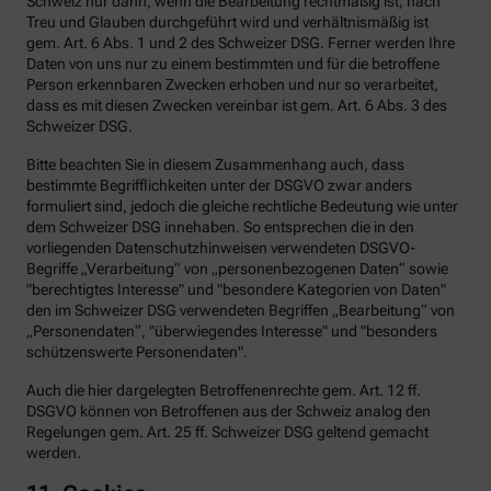
Schweiz nur dann, wenn die Bearbeitung rechtmäßig ist, nach
Treu und Glauben durchgeführt wird und verhältnismäßig ist
gem. Art. 6 Abs. 1 und 2 des Schweizer DSG. Ferner werden Ihre
Daten von uns nur zu einem bestimmten und für die betroffene
Person erkennbaren Zwecken erhoben und nur so verarbeitet,
dass es mit diesen Zwecken vereinbar ist gem. Art. 6 Abs. 3 des
Schweizer DSG.
Bitte beachten Sie in diesem Zusammenhang auch, dass
bestimmte Begrifflichkeiten unter der DSGVO zwar anders
formuliert sind, jedoch die gleiche rechtliche Bedeutung wie unter
dem Schweizer DSG innehaben. So entsprechen die in den
vorliegenden Datenschutzhinweisen verwendeten DSGVO-
Begriffe „Verarbeitung“ von „personenbezogenen Daten“ sowie
"berechtigtes Interesse" und "besondere Kategorien von Daten"
den im Schweizer DSG verwendeten Begriffen „Bearbeitung“ von
„Personendaten“, "überwiegendes Interesse" und "besonders
schützenswerte Personendaten".
Auch die hier dargelegten Betroffenenrechte gem. Art. 12 ff.
DSGVO können von Betroffenen aus der Schweiz analog den
Regelungen gem. Art. 25 ff. Schweizer DSG geltend gemacht
werden.