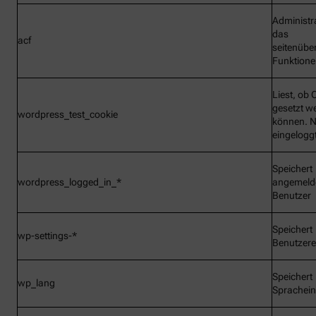
Administr
das
acf
seitenübe
Funktionen
Liest, ob 
gesetzt w
wordpress_test_cookie
können. N
eingelogg
Speichert
wordpress_logged_in_*
angemeld
Benutzer
Speichert
wp-settings-*
Benutzere
Speichert
wp_lang
Sprachein