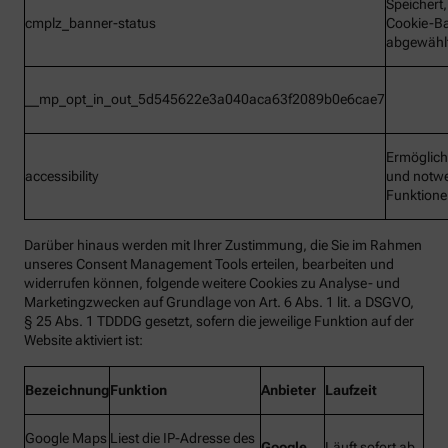
Speichert
cmplz_banner-status
Cookie-B
abgewähl
__mp_opt_in_out_5d545622e3a040aca63f2089b0e6cae7
Ermöglic
accessibility
und notw
Funktion
Darüber hinaus werden mit Ihrer Zustimmung, die Sie im Rahmen
unseres Consent Management Tools erteilen, bearbeiten und
widerrufen können, folgende weitere Cookies zu Analyse- und
Marketingzwecken auf Grundlage von Art. 6 Abs. 1 lit. a DSGVO,
§ 25 Abs. 1 TDDDG gesetzt, sofern die jeweilige Funktion auf der
Website aktiviert ist:
Bezeichnung
Funktion
Anbieter
Laufzeit
Google Maps
Liest die IP-Adresse des
Google
Läuft sofort ab