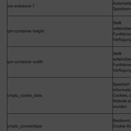
Automati
wp-autosave-1
Speichern
Stellt
seitenübe
qm-container-height
Funktione
Verfügun
Stellt
seitenübe
qm-container-width
Funktione
Verfügun
Speichert
Informati
cmplz_cookie_data
Cookies, d
Website e
wurden
Bestimmt,
cmplz_consenttype
Cookie-B