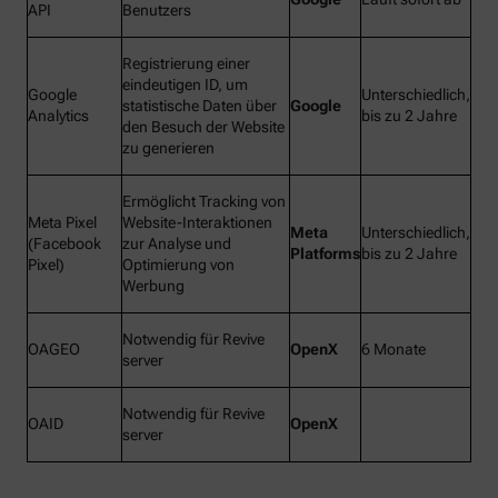
API
Benutzers
Registrierung einer
eindeutigen ID, um
Google
Unterschiedlich,
statistische Daten über
Google
Analytics
bis zu 2 Jahre
den Besuch der Website
zu generieren
Ermöglicht Tracking von
Meta Pixel
Website-Interaktionen
Meta
Unterschiedlich,
(Facebook
zur Analyse und
Platforms
bis zu 2 Jahre
Pixel)
Optimierung von
Werbung
Notwendig für Revive
OAGEO
OpenX
6 Monate
server
Notwendig für Revive
OAID
OpenX
server