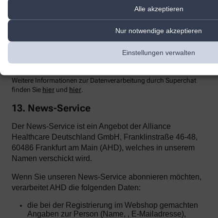
Einsehen der übermittelten Chat-Inhalte ausschließt.
Alle akzeptieren
Zur Optimierung
unserer Kundenk
ommunikation und zur
Bereitstellung der Kontaktmöglichkeiten nutzen wir den Dienst
Nur notwendige akzeptieren
Superchat der SuperX GmbH, Prenzlauer Allee 242, 10405 Berlin.
Superchat agiert als Auftragsverarbeiter gemäß Art. 28 DSGVO.
Einstellungen verwalten
Mit dem Anbieter wurde ein entsprechender Vertrag zur
Auftragsverarbeitung abgeschlossen.
Weitere Informationen zur Datenverarbeitung durch Superchat
finden Sie
hier
und
hier
.
13. News-Service
Der News-Service ist ein Angebot der Alliance
Healthcare Deutschland GmbH, Franklinstraße 46-48,
60486 Frankfurt am Main (AHD), welches in unserem
Namen verschickt wird.
Wenn Sie unseren News-Service abonnieren möchten,
verarbeitet AHD die folgenden Daten:
die bei der Registrierung im Webshop gemachten
Angaben zur Person (Name, , E-Mailadresse),