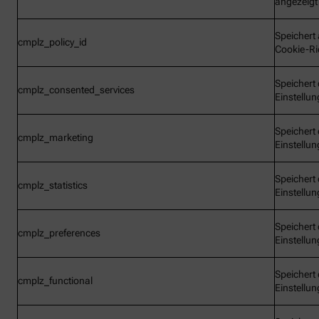
angezeigt
Speichert 
cmplz_policy_id
Cookie-Ric
Speichert 
cmplz_consented_services
Einstellu
Speichert 
cmplz_marketing
Einstellu
Speichert 
cmplz_statistics
Einstellu
Speichert 
cmplz_preferences
Einstellu
Speichert 
cmplz_functional
Einstellu