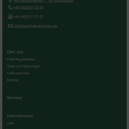
Am Karauschensoll 1
,
18198
Kritzmow
+49-38207/7 52 50
+49-38207/7 52 52
info@apotheke-kritzmow.de
Über uns
Pollenflugkalender
Tests und Messungen
Lieferoptionen
Kontakt
Services
Informationen
AGB