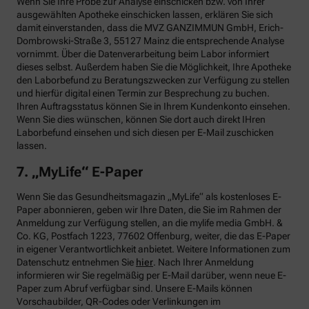
Wenn Sie Ihre Probe zur Analyse einschicken bzw. von Ihrer
ausgewählten Apotheke einschicken lassen, erklären Sie sich
damit einverstanden, dass die MVZ GANZIMMUN GmbH, Erich-
Dombrowski-Straße 3, 55127 Mainz die entsprechende Analyse
vornimmt. Über die Datenverarbeitung beim Labor informiert
dieses selbst. Außerdem haben Sie die Möglichkeit, Ihre Apotheke
den Laborbefund zu Beratungszwecken zur Verfügung zu stellen
und hierfür digital einen Termin zur Besprechung zu buchen.
Ihren Auftragsstatus können Sie in Ihrem Kundenkonto einsehen.
Wenn Sie dies wünschen, können Sie dort auch direkt IHren
Laborbefund einsehen und sich diesen per E-Mail zuschicken
lassen.
7. „MyLife“ E-Paper
Wenn Sie das Gesundheitsmagazin „MyLife“ als kostenloses E-
Paper abonnieren, geben wir Ihre Daten, die Sie im Rahmen der
Anmeldung zur Verfügung stellen, an die mylife media GmbH. &
Co. KG, Postfach 1223, 77602 Offenburg, weiter, die das E-Paper
in eigener Verantwortlichkeit anbietet. Weitere Informationen zum
Datenschutz entnehmen Sie
hier
. Nach Ihrer Anmeldung
informieren wir Sie regelmäßig per E-Mail darüber, wenn neue E-
Paper zum Abruf verfügbar sind. Unsere E-Mails können
Vorschaubilder, QR-Codes oder Verlinkungen im