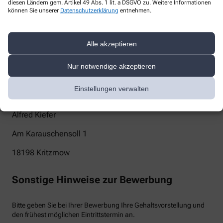
diesen Ländern gem. Artikel 49 Abs. 1 lit. a DSGVO zu. Weitere Informationen
können Sie unserer
Datenschutzerklärung
entnehmen.
info@apotheke-kritzmow.de
Telefon
Alle akzeptieren
+49-38207/7 52 50
Nur notwendige akzeptieren
Post
Einstellungen verwalten
Apotheke am Kritzmow-Park
Alfred Kiefer
Am Karauschensoll 1
18198
Kritzmow
Sonstige Hinweise zur Bewerbung
Bitte geben Sie bei Ihrer Bewerbung Ihre Gehaltsvorstellung und
den frühest möglichen Eintrittstermin an.