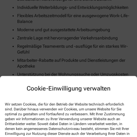
Individuelle Weiterbildungs- und Entwicklungsmöglichkeiten
Flexibles Arbeitszeitmodell für eine ausgewogene Work-Life-
Balance
Moderne und gut ausgestattete Arbeitsumgebung
Zentrale Lage mit hervorragender Verkehrsanbindung
Regelmäßige Teamevents und -ausflüge für ein starkes Wir-
Gefühl
Mitarbeiter-Rabatte auf Produkte und Dienstleistungen der
Apotheke
Unterstützung bei der Wohnungssuche oder Umzugskosten
(falls zutreffend)
Cookie-Einwilligung verwalten
Fortschrittliche Digitalisierungs- und Technologiestrategie
Gesundheits- und Fitnessangebote zur Stärkung des
körperlichen Wohlbefindens
Wir setzen Cookies, die für den Betrieb der Website technisch erforderlich
sind. Darüber hinaus verwenden wir Cookies, um unsere Website für Sie
optimal zu gestalten und fortlaufend zu verbessern. Mit Ihrer Zustimmung
So können Sie sich bewerben
geben wir Informationen zu Ihrer Verwendung unserer Website auch an
Drittanbieter weiter. Soweit dabei Daten in Ländern verarbeitet werden, in
denen kein angemessenes Datenschutzniveau besteht, stimmen Sie mit Ihrer
Einwilligung zur Nutzung dieser Dienste auch der Verarbeitung Ihrer Daten in
E-Mail