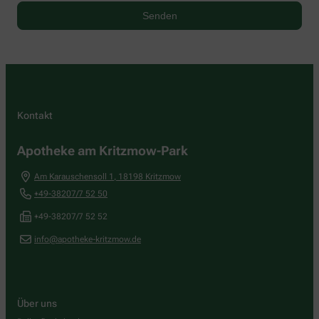
Kontakt
Apotheke am Kritzmow-Park
Am Karauschensoll 1
,
18198
Kritzmow
+49-38207/7 52 50
+49-38207/7 52 52
info@apotheke-kritzmow.de
Über uns